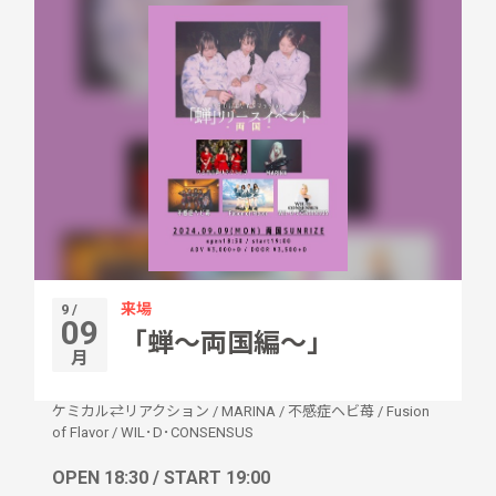
来場
9 /
09
「蝉〜両国編〜」
月
ケミカル⇄リアクション
/
MARINA
/
不感症ヘビ苺
/
Fusion
of Flavor
/
WIL･D･CONSENSUS
OPEN 18:30 / START 19:00