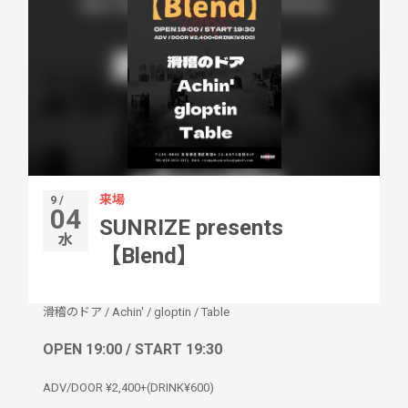
来場
9 /
04
SUNRIZE presents
水
【Blend】
滑稽のドア
/
Achin'
/
gloptin
/
Table
OPEN 19:00 / START 19:30
ADV/DOOR ¥2,400+(DRINK¥600)