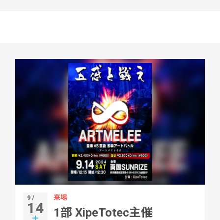
来場
9 /
14
1部 XipeTotec主催
土