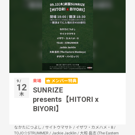
来場
メンバー特典
9 /
12
SUNRIZE
木
presents【HITORI x
BIYORI】
なかたにつよし
/
サイトウマサト
/
イザワ・カメハメ・8
/
TOJO☆STRUMMER
/
Jackie Jacklin
/
大和 岳志 (The Eastern