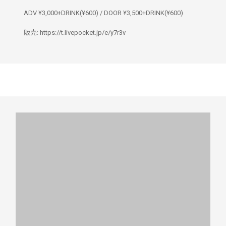
ADV ¥3,000+DRINK(¥600) / DOOR ¥3,500+DRINK(¥600)
販売: https://t.livepocket.jp/e/y7r3v