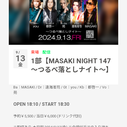
来場
配信
9 /
13
1部【MASAKI NIGHT 147
金
～つるべ落としナイト～】
Ba：MASAKI
/
Dr：遠海准司
/
Gt：you
/
Kb：都啓一
/
Vo：
苑
OPEN 18:10 / START 18:30
予約￥5,500 / 当日￥6,000 (ドリンク代別)