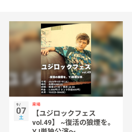
来場
9 /
07
【ユジロックフェス
土
vol.49】 ~復活の狼煙を。
YJ単独公演〜