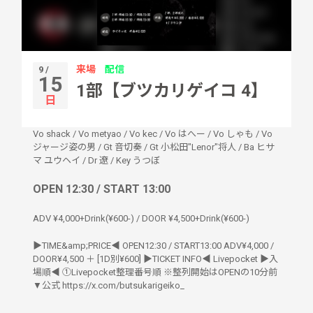
来場
配信
9 /
15
1部【ブツカリゲイコ 4】
日
Vo shack / Vo metyao / Vo kec / Vo はへー / Vo しゃも / Vo
ジャージ姿の男
/
Gt 音切奏 / Gt 小松田"Lenor"将人 / Ba ヒサ
マ ユウヘイ / Dr 遼 / Key うつぼ
OPEN 12:30 / START 13:00
ADV ¥4,000+Drink(¥600-) / DOOR ¥4,500+Drink(¥600-)
▶︎TIME&amp;PRICE◀︎ OPEN12:30 / START13:00 ADV¥4,000 /
DOOR¥4,500 ＋ [1D別¥600] ▶︎TICKET INFO◀︎ Livepocket ▶︎入
場順◀︎ ①Livepocket整理番号順 ※整列開始はOPENの10分前
▼公式 https://x.com/butsukarigeiko_