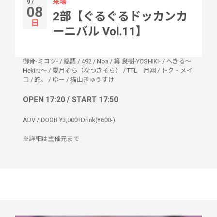
来場
9 /
08
2部【ぐるぐるドッカンカ
日
ーニバル Vol.11】
御骨-ミコツ-
/
臨語
/
492
/
Noa
/
篝 良樹-YOSHIKI-
/
へきる〜
Hekiru〜
/
夏月そら（なつきそら）
/
TTL 月翔
/
トク・メイ
コ
/
蛇。
/
ゆー
/
猫山きゅうすけ
OPEN 17:20 / START 17:50
ADV / DOOR ¥3,000+Drink(¥600-)
※詳細は主催元まで