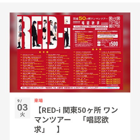
来場
9 /
03
【RED-i 関東50ヶ所 ワン
火
マンツアー 「唱認欲
求」 】