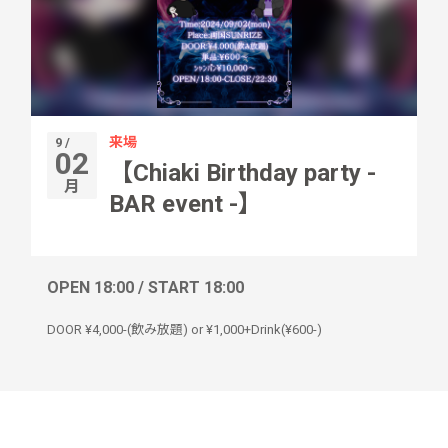
来場
9 /
02
【Chiaki Birthday party -
月
BAR event -】
OPEN 18:00 / START 18:00
DOOR ¥4,000-(飲み放題) or ¥1,000+Drink(¥600-)