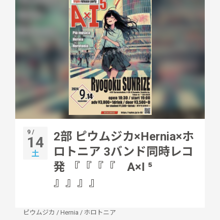
9 /
2部 ピウムジカ×Hernia×ホ
14
ロトニア 3バンド同時レコ
土
発 『『『『 A×I ⁵
』』』』
ピウムジカ
/
Hernia
/
ホロトニア