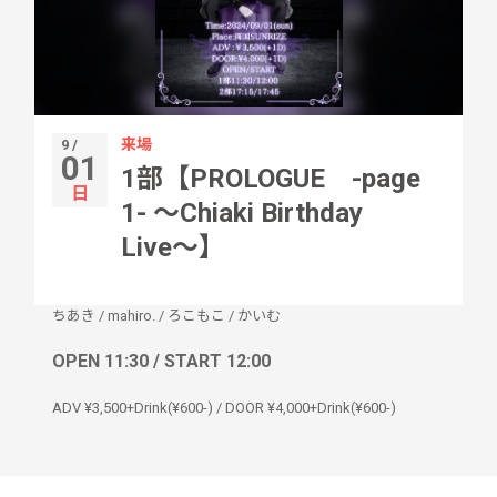
来場
9 /
01
1部【PROLOGUE -page
日
1- 〜Chiaki Birthday
Live〜】
ちあき
/
mahiro.
/
ろこもこ
/
かいむ
OPEN 11:30 / START 12:00
ADV ¥3,500+Drink(¥600-) / DOOR ¥4,000+Drink(¥600-)