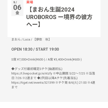
来場
9 /
06
【まおん生誕2024
金
UROBOROS ー境界の彼方
へー】
まおん
/
Luca
/
【儚依 秋】
OPEN 18:30 / START 19:00
S席 ¥7,000+Drink(¥600-) / A席 ¥3,400+Drink(¥600-)
◆グッズ付最前確定Sチケ(抽選前払)
https://t.livepocket.jp/e/ntzfy ※申込期限 5/22〜7/25 ※当落
日 7/26 ※2連まで ◆2列目以降Aチケ(先着当払)
https://tiget.net/events/321399 ※チケ発 8/6(火) 21:00 ※4連
まで