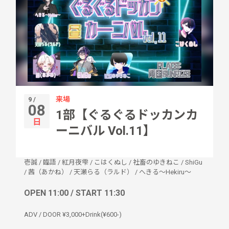
来場
9 /
08
1部【ぐるぐるドッカンカ
日
ーニバル Vol.11】
壱誠
/
臨語
/
紅月夜雫
/
こはくぬし
/
社畜のゆきねこ
/
ShiGu
/
茜（あかね）
/
天瀬らる（ラルド）
/
へきる〜Hekiru〜
OPEN 11:00 / START 11:30
ADV / DOOR ¥3,000+Drink(¥600-)