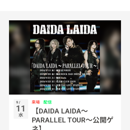
来場
配信
9 /
11
【DAIDA LAIDA～
水
PARALLEL TOUR～公開ゲ
ネ】