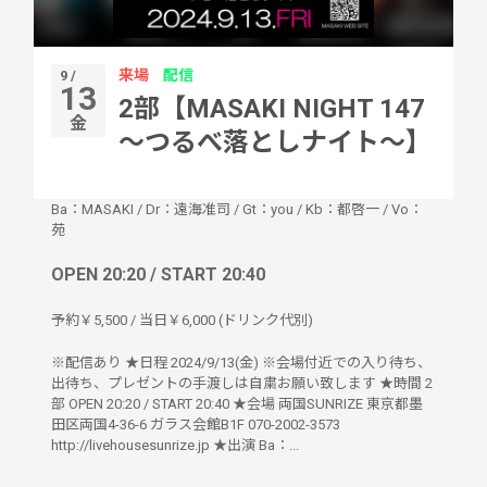
来場
配信
9 /
13
2部【MASAKI NIGHT 147
金
～つるべ落としナイト～】
Ba：MASAKI
/
Dr：遠海准司
/
Gt：you
/
Kb：都啓一
/
Vo：
苑
OPEN 20:20 / START 20:40
予約￥5,500 / 当日￥6,000 (ドリンク代別)
※配信あり ★日程 2024/9/13(金) ※会場付近での入り待ち、
出待ち、プレゼントの手渡しは自粛お願い致します ★時間 2
部 OPEN 20:20 / START 20:40 ★会場 両国SUNRIZE 東京都墨
田区両国4-36-6 ガラス会館B1F 070-2002-3573
http://livehousesunrize.jp ★出演 Ba：...