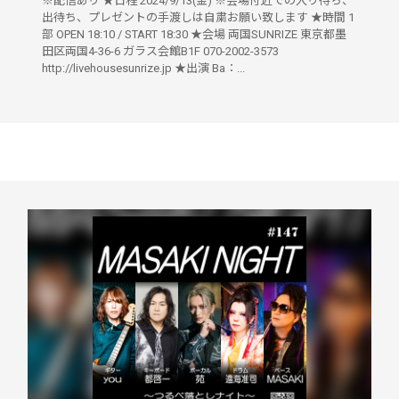
※配信あり ★日程 2024/9/13(金) ※会場付近での入り待ち、
出待ち、プレゼントの手渡しは自粛お願い致します ★時間 1
部 OPEN 18:10 / START 18:30 ★会場 両国SUNRIZE 東京都墨
田区両国4-36-6 ガラス会館B1F 070-2002-3573
http://livehousesunrize.jp ★出演 Ba：...