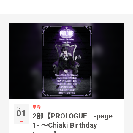
来場
9 /
01
2部【PROLOGUE -page
日
1- 〜Chiaki Birthday