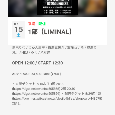
来場
配信
8 /
15
1部【LIMINAL】
土
黒巴りむ
/
じゅん屋亭
/
白瀬真破斗
/
旋葎ねいろ
/
成瀬り
お。
/
NEU
/
みく
/
八華道
OPEN 12:00 / START 12:30
ADV / DOOR ¥3,500+Drink(¥600-)
・来場チケット 7/15より 1部 20:00
(https://tiget.net/events/505858) 2部 20:30
(https://tiget.net/events/505859) ・配信チケット 8/29迄 1部
(https://premier.twitcasting.tv/devilofbliss/shopcart/443578)
2部 (...