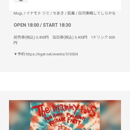
Mugi,
/
イナモト ツミ
/
ちあき
/
孤毒
/
白河奏略してしらかな
OPEN 18:00 / START 18:30
前売券(税込)
3,400円
当日券(税込)
3,400円
1ドリンク
600
円
▼予約 https://tiget.net/events/510504