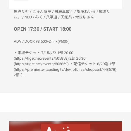
黒巴りむ
/
じゅん屋亭
/
白瀬真破斗
/
旋葎ねいろ
/
成瀬り
お。
/
NEU
/
みく
/
八華道
/
天蛇糸
/
常世ゆあん
OPEN 17:30 / START 18:00
ADV / DOOR ¥3,500+Drink(¥600-)
・来場チケット 7/15より 1部 20:00
(https://tiget.net/events/505858) 2部 20:30
(https://tiget.net/events/505859) ・配信チケット 8/29迄 1部
(https://premier.twitcasting.tv/devilofbliss/shopcart/443578)
2部 (...