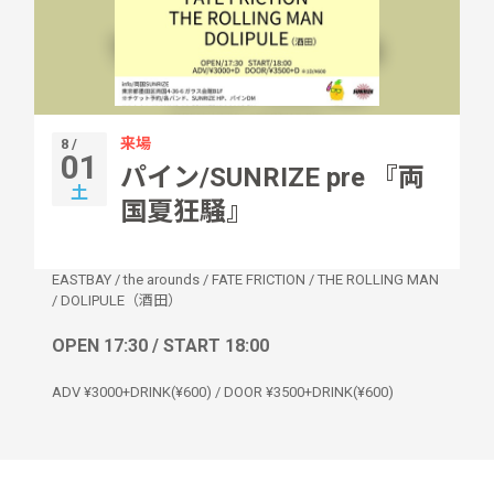
来場
8 /
01
パイン/SUNRIZE pre 『両
土
国夏狂騒』
EASTBAY
/
the arounds
/
FATE FRICTION
/
THE ROLLING MAN
/
DOLIPULE（酒田）
OPEN 17:30 / START 18:00
ADV ¥3000+DRINK(¥600) / DOOR ¥3500+DRINK(¥600)