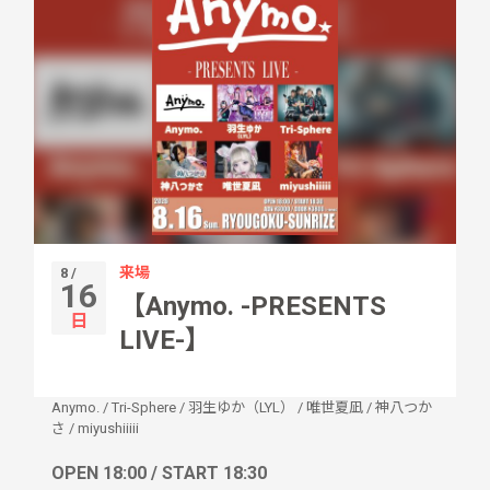
来場
8 /
16
【Anymo. -PRESENTS
日
LIVE-】
Anymo.
/
Tri-Sphere
/
羽生ゆか（LYL）
/
唯世夏凪
/
神八つか
さ
/
miyushiiiii
OPEN 18:00 / START 18:30