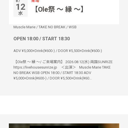
来場
8 /
12
【Ole祭 〜 縁 〜】
水
Muscle Marie
/
TAKE NO BREAK
/
WSB
OPEN 18:00 / START 18:30
ADV ¥5,000+Drink(¥600-) / DOOR ¥5,500+Drink(¥600-)
【Ole祭 〜 縁 〜/ ご来場案内】 2026.08.12(水) 両国SUNRIZE
https://livehousesunrize.jp ＜出演＞ Muscle Marie TAKE
NO BREAK WSB OPEN 18:00 / START 18:30 ADV
¥5,000+Drink(¥600-) / DOOR ¥5,500+Drink(¥60...