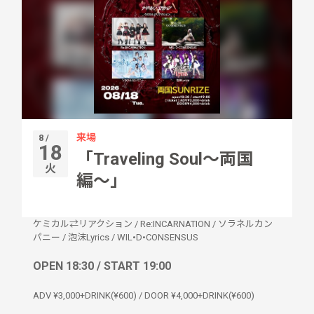
来場
8 /
18
「Traveling Soul〜両国
火
編〜」
ケミカル⇄リアクション
/
Re:INCARNATION
/
ソラネルカン
パニー
/
泡沫Lyrics
/
WIL•D•CONSENSUS
OPEN 18:30 / START 19:00
ADV ¥3,000+DRINK(¥600) / DOOR ¥4,000+DRINK(¥600)