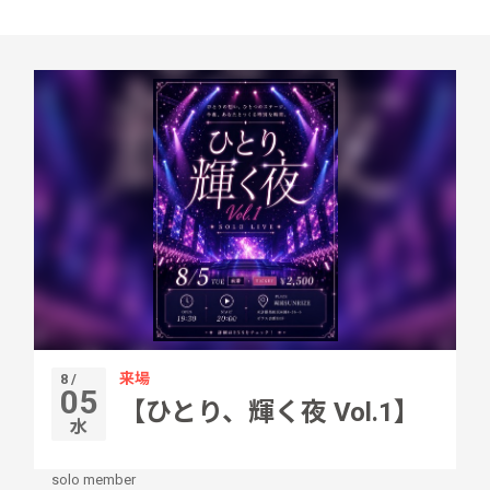
来場
8 /
05
【ひとり、輝く夜 Vol.1】
水
solo member