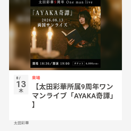
来場
8 /
13
【太田彩華所属9周年ワン
木
マンライブ「AYAKA奇譚」
】
太田彩華