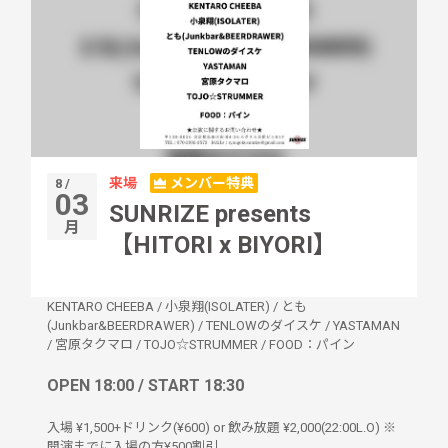
来場
メンバー特典
8 /
03
SUNRIZE presents
月
【HITORI x BIYORI】
KENTARO CHEEBA
/
小泉翔(ISOLATER)
/
とも
(Junkbar&BEERDRAWER)
/
TENLOWのダイスケ
/
YASTAMAN
/
宮原タクマロ
/
TOJO☆STRUMMER
/
FOOD：パイン
OPEN 18:00 / START 18:30
入場 ¥1,500+ドリンク(¥600) or 飲み放題 ¥2,000(22:00L.O) ※
開演までに入場の方¥500割引