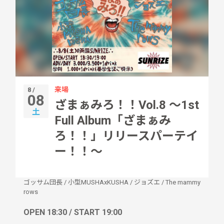
来場
8 /
08
ざまぁみろ！！Vol.8 ～1st
土
Full Album「ざまぁみ
ろ！！」リリースパーテイ
ー！！～
ゴッサム団長
/
小型MUSHAxKUSHA
/
ジョズエ
/
The mammy
rows
OPEN 18:30 / START 19:00