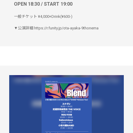
OPEN 18:30 / START 19:00
一般チケット ¥4,000+Drink(¥600-)
▼公演詳細 https://r.funity.jp/ota-ayaka-9thonema