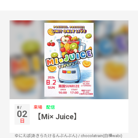
来場
配信
8 /
02
【Mi× Juice】
日
ゆにえぽ(あきらたけるんぶんぶん)
/
chocolatrain(白樺wabi)