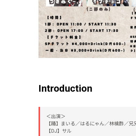
Introduction
＜出演＞
【踊】まいる／はるにゃん／林檎酢／兄兄／e
【DJ】サル