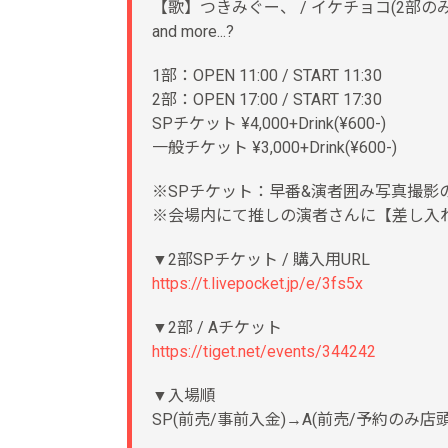
【歌】つきみぐー、 / イケチョコ(2部のみ
and more...?
1部：OPEN 11:00 / START 11:30
2部：OPEN 17:00 / START 17:30
SPチケット ¥4,000+Drink(¥600-)
一般チケット ¥3,000+Drink(¥600-)
※SPチケット：早番&演者囲み写真撮影
※会場内にて推しの演者さんに【差し入れドリ
▼2部SPチケット / 購入用URL
https://t.livepocket.jp/e/3fs5x
▼2部 / Aチケット
https://tiget.net/events/344242
▼入場順
SP(前売/事前入金)→A(前売/予約のみ