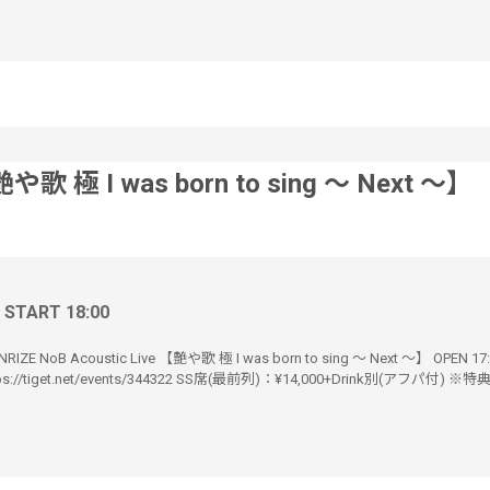
や歌 極 I was born to sing 〜 Next 〜】
/ START 18:00
RIZE NoB Acoustic Live 【艶や歌 極 I was born to sing 〜 Next 〜】 OPEN 17:
tps://tiget.net/events/344322 SS席(最前列)：¥14,000+Drink別(アフパ付) 