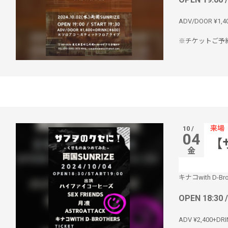
ADV/DOOR ¥1,4
※チケットご予約
来場
10 /
04
【
金
キナコwith D-Bro
OPEN 18:30 
ADV ¥2,400+DRI