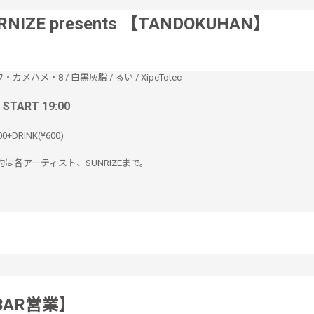
RNIZE presents 【TANDOKUHAN】
ワ・カメハメ・8
/
白黒灰脂
/
るい
/
XipeTotec
/ START 19:00
00+DRINK(¥600)
は各アーティスト、SUNRIZEまで。
BAR営業】