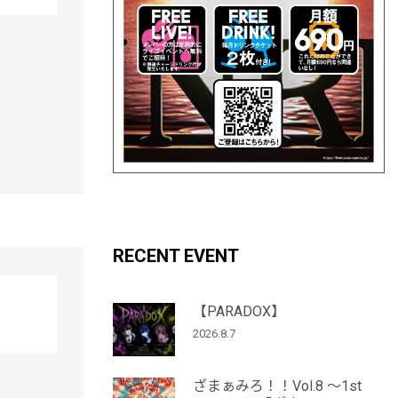
RECENT EVENT
【PARADOX】
2026.8.7
ざまぁみろ！！Vol.8 ～1st