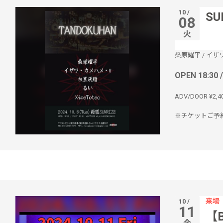
10 /
SU
08
火
桑原耀平
/
イザ
OPEN 18:30 
ADV/DOOR ¥2,4
※チケットご予約
来場
10 /
11
【