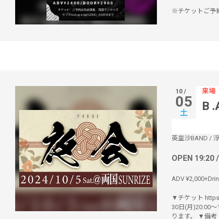
※チケットご予約
来場
10 /
05
B 
土
英里沙BAND
/
OPEN 19:20 
ADV ¥2,000+Drin
▼チケット https:/
30日(月)20:
ります。 ▼備考