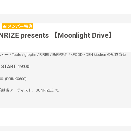
メンバー特典
NRIZE presents 【Moonlight Drive】
しゃー
/
Table
/
gloptin
/
RIRIRI
/
断絶交流
/
<FOOD> DEN kitchen の給食当番
/ START 19:00
00+(DRINK¥600)
は各アーティスト、SUNRIZEまで。