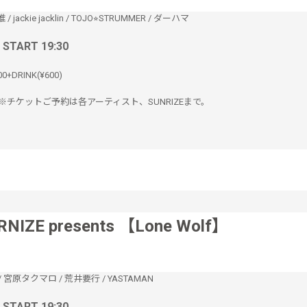
唯
/
jackie jacklin
/
TOJO⭐︎STRUMMER
/
ダーハマ
/ START 19:30
00+DRINK(¥600)
※チケットご予約は各アーティスト、SUNRIZEまで。
RNIZE presents 【Lone Wolf】
/
宮原タクマロ
/
荒井要行
/
YASTAMAN
/ START 19:30