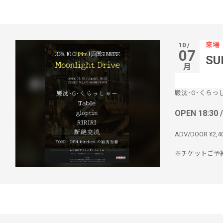
来場
10 /
07
SU
月
巌汰･G･くらっ
OPEN 18:30 
ADV/DOOR ¥2,4
※チケットご予約