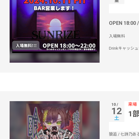
金
OPEN 18:00 
入場無料
Drinkキャッシュ
来場
10 /
12
1
土
狼追
/
七詩乃あ