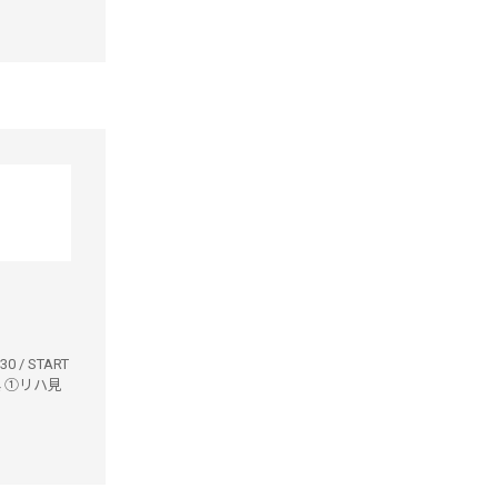
30 / START
※特典 ①リハ見