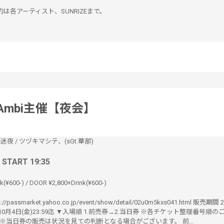
は各アーティスト、SUNRIZEまで。
.Ambi主催【夜会】
浮迷夜
/
ツヅキマシテ、(sGt.華那)
/ START 19:35
k(¥600-) / DOOR ¥2,800+Drink(¥600-)
/passmarket.yahoo.co.jp/event/show/detail/02u0rn5kxs041.html 販売期間
00～10月4日(金)23:59迄 ▼入場順 1.前売券→2.当日券 ※各チケット整理番号順
 ※当日券の販売は状況を見ての判断となる場合がございます。 前...