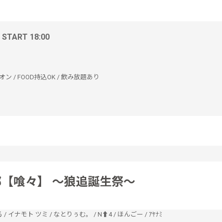
/ START 18:00
オン / FOOD持込OK / 飲み放題あり
部【喰々】 〜狼追誕生祭〜
る
/
イナモト ツミ
/
なとりぅむ。
/
N⬆4
/
ほんごー
/
ｱﾔﾅﾐ