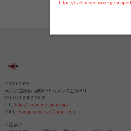
https://livehousesunrize.jp/suppor
〒130-0026
東京都墨田区両国4-36-6ガラス会館B1F
TEL:070-2002-3573
URL:
http://livehousesunrize.jp/
MAIL:
ryougokusunrize@gmail.com
＜店舗＞