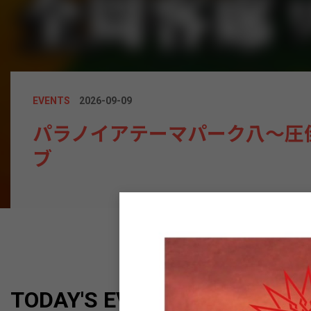
EVENTS
2026-10-18
EVENTS
EVENTS
2026-08-08
2026-09-09
SUNRIZE presents 【Ble
EVENTS
2026-11-29
ざまぁみろ！！Vol.8 ～1st 
パラノイアテーマパーク八〜圧
Tour 〜ウツシヨにとっちゃあ
ー！！～
ブ
ジ
一美生誕祭 「日出ル遊ビ場」
TODAY'S EVENT