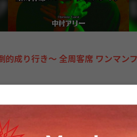
nd】 『ウツシヨNew Album『泡沫ロマンス
Full Album「ざまぁみろ！！」リリ
倒的成り行き〜 全周客席 ワンマン
、5つも周りゃあ立派なツアー』 ※各