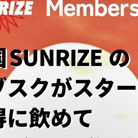
メンバー特典
NRIZE presents 【Break On Through】
ド
/
Table
/
Catchy Claws
/
IN-DIG
/
The Eastern Monkeys
/
FOOD：DEN kitche
/ START 19:00
NK(¥600) / DOOR ¥2,900+DRINK(¥600)
ナティブ
約は各アーティストまで