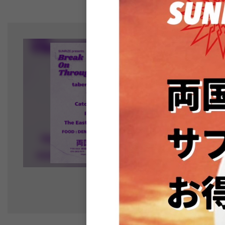
来場
8 /
06
SU
木
taberusanバン
当番
OPEN 18:30 
ADV ¥2,400+DRI
ロック
/
オルタ
※チケットご予