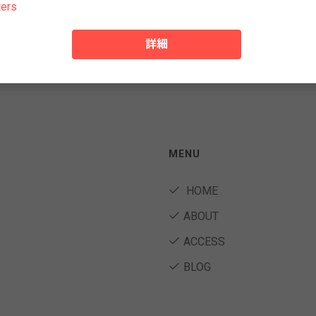
ters
詳細
MENU
HOME
ABOUT
ACCESS
BLOG