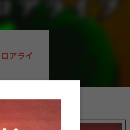
』Release
ースパーテイ
フロアライ
40分ステー