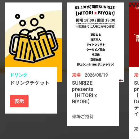
ドリンク
来場
2026/08/19
来
ドリンクチケット
SUNRIZE
S
presents
p
【HITORI x
【
表示
BIYORI】
D
テ
イ
来場ご招待
来