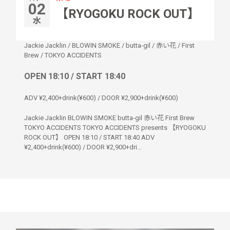
02
【RYOGOKU ROCK OUT】
水
Jackie Jacklin
/
BLOWIN SMOKE
/
butta-gil
/
赤い花
/
First
Brew
/
TOKYO ACCIDENTS
OPEN 18:10 / START 18:40
ADV ¥2,400+drink(¥600) / DOOR ¥2,900+drink(¥600)
Jackie Jacklin BLOWIN SMOKE butta-gil 赤い花 First Brew
TOKYO ACCIDENTS TOKYO ACCIDENTS presents 【RYOGOKU
ROCK OUT】 OPEN 18:10 / START 18:40 ADV
¥2,400+drink(¥600) / DOOR ¥2,900+dri...