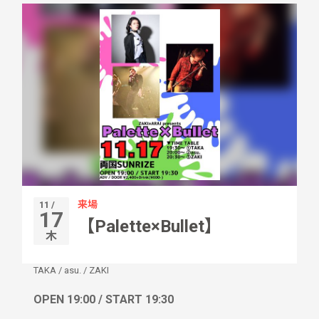
来場
11 /
17
【Palette×Bullet】
木
TAKA
/
asu.
/
ZAKI
OPEN 19:00 / START 19:30