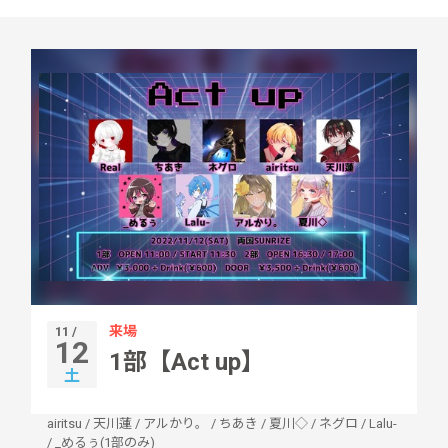
来場
11 /
12
1部【Act up】
土
airitsu
/
天川蓮
/
アルかり。
/
ちあき
/
夏川◇
/
ネグロ
/
Lalu-
/
_めるぅ(1部のみ)