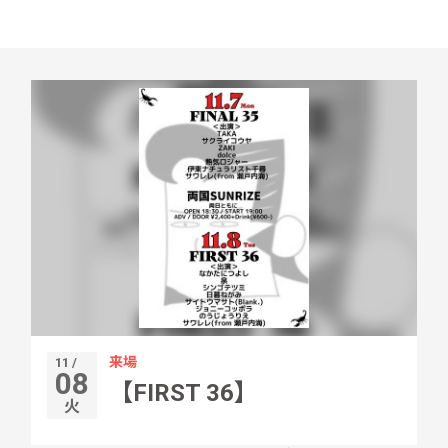
来場
11 /
08
【FIRST 36】
火