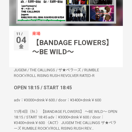
来場
11 /
04
【BANDAGE FLOWERS】
金
〜BE WILD〜
JUGEM
/
THE CALLINGS
/
ザ★ペラーズ
/
RUMBLE
ROCK'n'ROLL RISING RUSH REVOLVER RATED-R
OPEN 18:15 / START 18:45
adv：¥3000+drink￥600 / door：¥3400+drink￥600
11月4日（fri.） 【BANDAGE FLOWERS】 〜BE WILD〜 OPEN
18:15 / START 18:45 adv：¥3000+drink￥600 / door：
¥3400+drink￥600 〈ACT〉 JUGEM THE CALLINGS ザ★ペラ
ーズ RUMBLE ROCK'n'ROLL RISING RUSH REV...