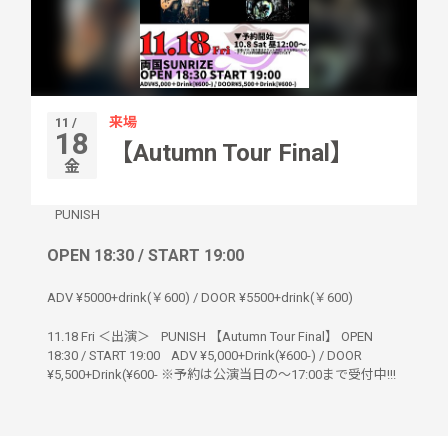
来場
11 /
18
【Autumn Tour Final】
金
PUNISH
OPEN 18:30 / START 19:00
ADV ¥5000+drink(￥600) / DOOR ¥5500+drink(￥600)
11.18 Fri ＜出演＞ PUNISH 【Autumn Tour Final】 OPEN
18:30 / START 19:00 ADV ¥5,000+Drink(¥600-) / DOOR
¥5,500+Drink(¥600- ※予約は公演当日の〜17:00まで受付中!!!