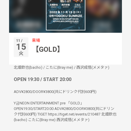
来場
11 /
15
【GOLD】
火
北畑欽也(bacho)
/
こたに(Bray me)
/
西沢成悟(メメタァ)
OPEN 19:30 / START 20:00
ADV¥2800/DOOR¥3800(共にドリンク代別600円)
Y금NEON ENTERTAINMENT pre 「GOLD」
OPEN19:30/START20:00 ADV¥2800/DOOR¥3800(共にドリン
ク代別600円) TIGET https://tiget.net/events/210487 北畑欽也
(bacho) こたに(Bray me) 西沢成悟(メメタァ)