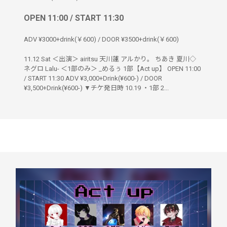
OPEN 11:00 / START 11:30
ADV ¥3000+drink(￥600) / DOOR ¥3500+drink(￥600)
11.12 Sat ＜出演＞ airitsu 天川蓮 アルかり。 ちあき 夏川◇
ネグロ Lalu- ＜1部のみ＞ _めるぅ 1部【Act up】 OPEN 11:00
/ START 11:30 ADV ¥3,000+Drink(¥600-) / DOOR
¥3,500+Drink(¥600-) ▼チケ発日時 10.19 ・1部 2...