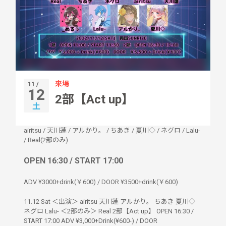
来場
11 /
12
2部【Act up】
土
airitsu
/
天川蓮
/
アルかり。
/
ちあき
/
夏川◇
/
ネグロ
/
Lalu-
/
Real(2部のみ)
OPEN 16:30 / START 17:00
ADV ¥3000+drink(￥600) / DOOR ¥3500+drink(￥600)
11.12 Sat ＜出演＞ airitsu 天川蓮 アルかり。 ちあき 夏川◇
ネグロ Lalu- ＜2部のみ＞ Real 2部【Act up】 OPEN 16:30 /
START 17:00 ADV ¥3,000+Drink(¥600-) / DOOR