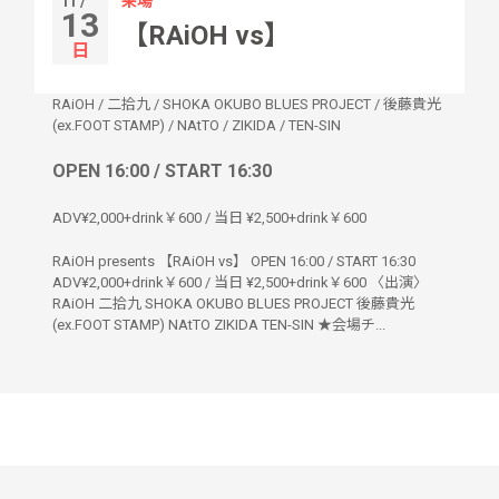
来場
11 /
13
【RAiOH vs】
日
RAiOH
/
二拾九
/
SHOKA OKUBO BLUES PROJECT
/
後藤貴光
(ex.FOOT STAMP)
/
NAtTO
/
ZIKIDA
/
TEN-SIN
OPEN 16:00 / START 16:30
ADV¥2,000+drink￥600 / 当日 ¥2,500+drink￥600
RAiOH presents 【RAiOH vs】 OPEN 16:00 / START 16:30
ADV¥2,000+drink￥600 / 当日 ¥2,500+drink￥600 〈出演〉
RAiOH 二拾九 SHOKA OKUBO BLUES PROJECT 後藤貴光
(ex.FOOT STAMP) NAtTO ZIKIDA TEN-SIN ★会場チ...