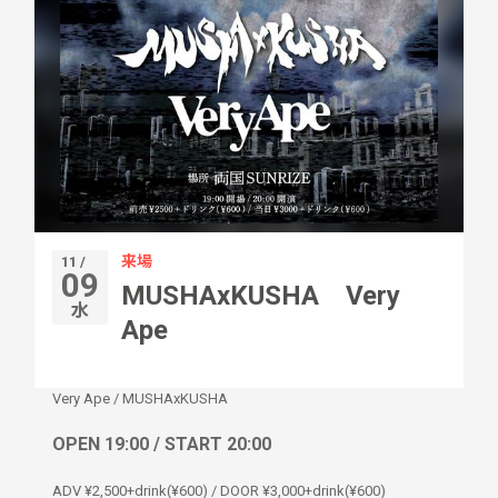
来場
11 /
09
MUSHAxKUSHA Very
水
Ape
Very Ape
/
MUSHAxKUSHA
OPEN 19:00 / START 20:00
ADV ¥2,500+drink(¥600) / DOOR ¥3,000+drink(¥600)