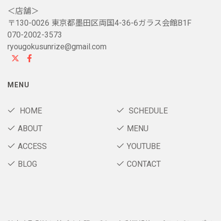
＜店舗＞
〒130-0026 東京都墨田区両国4-36-6ガラス会館B1F
070-2002-3573
ryougokusunrize@gmail.com
MENU
HOME
SCHEDULE
ABOUT
MENU
ACCESS
YOUTUBE
BLOG
CONTACT