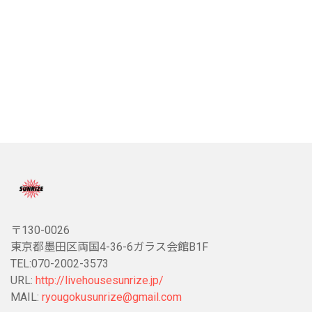
〒130-0026
東京都墨田区両国4-36-6ガラス会館B1F
TEL:070-2002-3573
URL:
http://livehousesunrize.jp/
MAIL:
ryougokusunrize@gmail.com