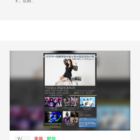
ト、SUN...
来場
配信
7 /