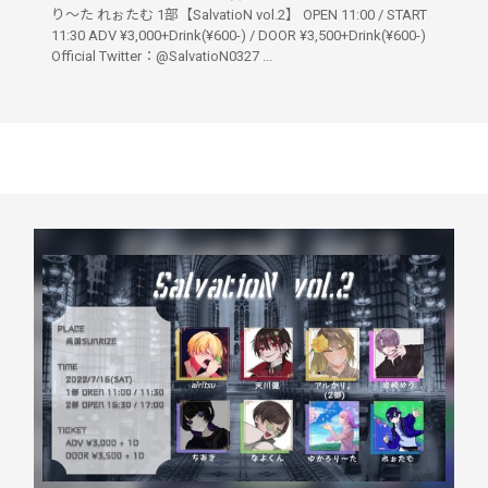
り〜た れぉたむ 1部【SalvatioN vol.2】 OPEN 11:00 / START
11:30 ADV ¥3,000+Drink(¥600-) / DOOR ¥3,500+Drink(¥600-)
Official Twitter：@SalvatioN0327 ...