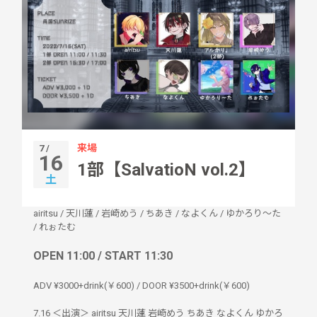
来場
7 /
16
1部【SalvatioN vol.2】
土
airitsu
/
天川蓮
/
岩崎めう
/
ちあき
/
なよくん
/
ゆかろり〜た
/
れぉたむ
OPEN 11:00 / START 11:30
ADV ¥3000+drink(￥600) / DOOR ¥3500+drink(￥600)
7.16 ＜出演＞ airitsu 天川蓮 岩崎めう ちあき なよくん ゆかろ