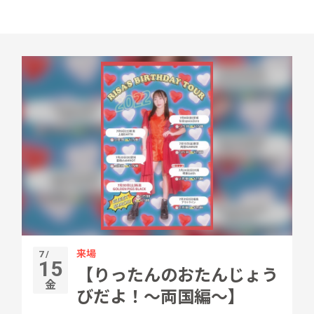
来場
7 /
15
【りったんのおたんじょう
金
びだよ！～両国編～】