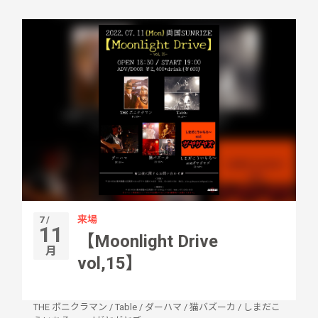
来場
7 /
11
【Moonlight Drive
月
vol,15】
THE ボニクラマン
/
Table
/
ダーハマ
/
猫バズーカ
/
しまだこ