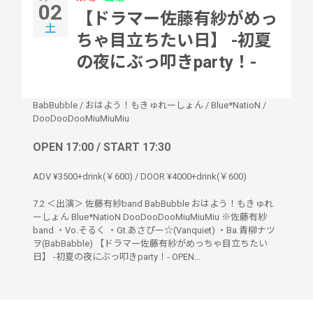
02
【ドラマー佐藤有紗がめっ
土
ちゃ目立ちたい日】 -初夏
の夜にぶっ叩きparty！-
BabBubble
/
おはよう！もきゅれーしょん
/
Blue*NatioN
/
DooDooDooMiuMiuMiu
OPEN 17:00 / START 17:30
ADV ¥3500+drink(￥600) / DOOR ¥4000+drink(￥600)
7.2 ＜出演＞ 佐藤有紗band BabBubble おはよう！もきゅれ
ーしょん Blue*NatioN DooDooDooMiuMiuMiu ※佐藤有紗
band ・Vo.そるく ・Gt.あさぴー☆(Vanquiet) ・Ba.青柳ナツ
ヲ(BabBabble) 【ドラマー佐藤有紗がめっちゃ目立ちたい
日】 -初夏の夜にぶっ叩きparty！- OPEN...