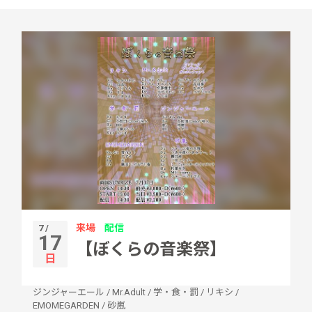
来場
配信
7 /
17
【ぼくらの音楽祭】
日
ジンジャーエール
/
Mr.Adult
/
学・食・罰
/
リキシ
/
EMOMEGARDEN
/
砂嵐