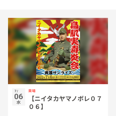
来場
7 /
06
【ニイタカヤマノボレ０７
水
０６】