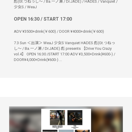
彪(Gt.つねっし〜 / Ba.一ノ瀬 / Dr.JADE)
/
HADES
/
Vanquiet
/
少女S
/
WeaJ
OPEN 16:30 / START 17:00
ADV ¥3500+drink(￥600) / DOOR ¥4000+drink(￥600)
7.3 Sun ＜出演＞ WeaJ 少女S Vanquiet HADES 彪(Gt.つねっ
し〜 / Ba.一ノ瀬 / Dr.JADE) 彪 presents 【Drive You Crazy
vol.4】 OPEN 16:30 /START 17:00 ADV ¥3,500+Drink(¥600-) /
DOOR¥4,000+Drink(¥600-) ...