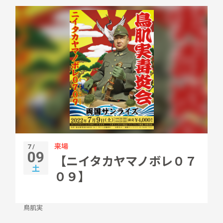
来場
7 /
09
【ニイタカヤマノボレ０７
土
０９】
鳥肌実