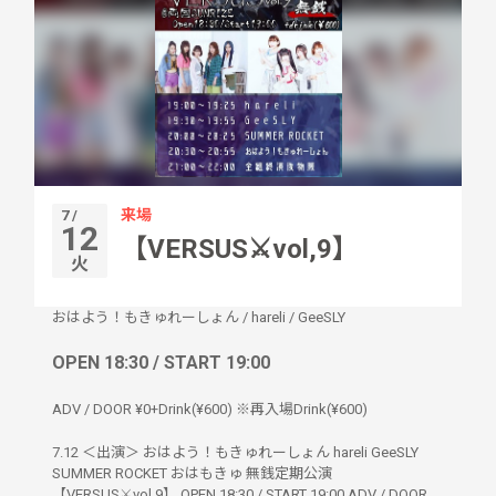
来場
7 /
12
【VERSUS⚔vol,9】
火
おはよう！もきゅれーしょん
/
hareli
/
GeeSLY
OPEN 18:30 / START 19:00
ADV / DOOR ¥0+Drink(¥600) ※再入場Drink(¥600)
7.12 ＜出演＞ おはよう！もきゅれーしょん hareli GeeSLY
SUMMER ROCKET おはもきゅ 無銭定期公演
【VERSUS⚔vol,9】 OPEN 18:30 / START 19:00 ADV / DOOR