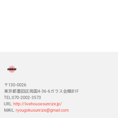
〒130-0026
東京都墨田区両国4-36-6ガラス会館B1F
TEL:070-2002-3573
URL:
http://livehousesunrize.jp/
MAIL:
ryougokusunrize@gmail.com