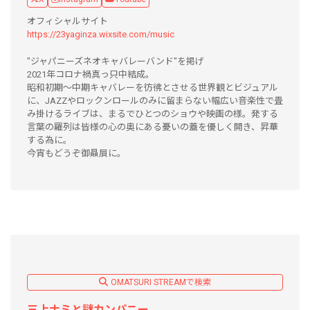
オフィシャルサイト
https://23yaginza.wixsite.com/music
"ジャパニーズネオキャバレーバンド"を掲げ
2021年コロナ禍真っ只中結成。
昭和初期〜中期キャバレーを彷彿とさせる世界観とビジュアル
に、JAZZやロックンロールのみに留まらない幅広い音楽性で畳
み掛けるライブは、まるでひとつのショウや映画の様。発する
言葉の羅列は皆様の心の奥にある憂いの蓋を優しく開き、昇華
する為に。
今宵もどうぞ御贔屓に。
OMATSURI STREAMで検索
三上ナミと謎カンパニー