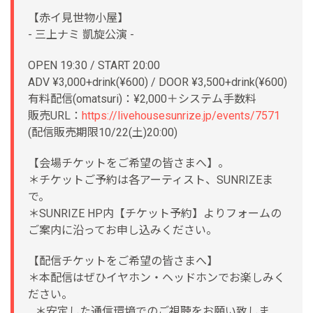
【赤イ見世物小屋】
- 三上ナミ 凱旋公演 -
OPEN 19:30 / START 20:00
ADV ¥3,000+drink(¥600) / DOOR ¥3,500+drink(¥600)
有料配信(omatsuri)：¥2,000＋システム手数料
販売URL：
https://livehousesunrize.jp/events/7571
(配信販売期限10/22(土)20:00)
【会場チケットをご希望の皆さまへ】。
＊チケットご予約は各アーティスト、SUNRIZEま
で。
＊SUNRIZE HP内【チケット予約】よりフォームの
ご案内に沿ってお申し込みください。
【配信チケットをご希望の皆さまへ】
＊本配信はぜひイヤホン・ヘッドホンでお楽しみく
ださい。
＊安定した通信環境でのご視聴をお願い致しま