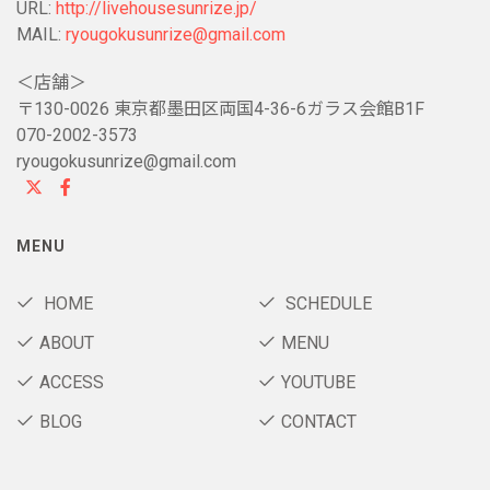
URL:
http://livehousesunrize.jp/
MAIL:
ryougokusunrize@gmail.com
＜店舗＞
〒130-0026 東京都墨田区両国4-36-6ガラス会館B1F
070-2002-3573
ryougokusunrize@gmail.com
MENU
HOME
SCHEDULE
ABOUT
MENU
ACCESS
YOUTUBE
BLOG
CONTACT