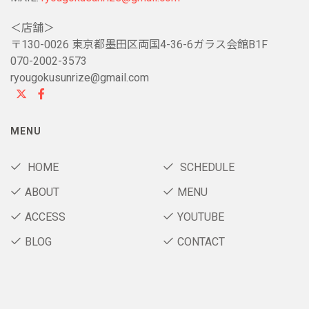
＜店舗＞
〒130-0026 東京都墨田区両国4-36-6ガラス会館B1F
070-2002-3573
ryougokusunrize@gmail.com
MENU
HOME
SCHEDULE
ABOUT
MENU
ACCESS
YOUTUBE
BLOG
CONTACT