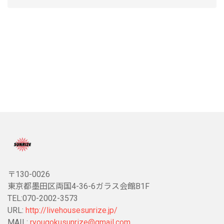
〒130-0026
東京都墨田区両国4-36-6ガラス会館B1F
TEL:070-2002-3573
URL:
http://livehousesunrize.jp/
MAIL:
ryougokusunrize@gmail.com