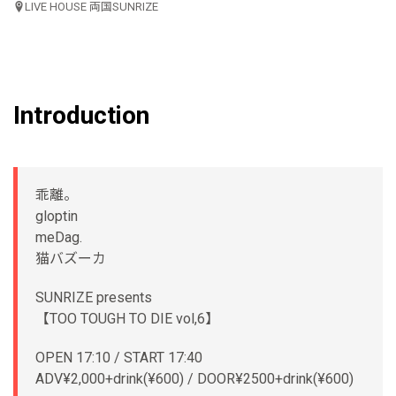
LIVE HOUSE 両国SUNRIZE
Introduction
乖離。
gloptin
meDag.
猫バズーカ
SUNRIZE presents
【TOO TOUGH TO DIE vol,6】
OPEN 17:10 / START 17:40
ADV¥2,000+drink(¥600) / DOOR¥2500+drink(¥600)