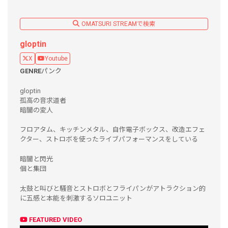
OMATSURI STREAMで検索
gloptin
X
Youtube
GENRE
パンク
gloptin
孤高の音求道者
暗闇の変人
フロアタム、キッチンメタル、自作電子ボックス、改造エフェ
クター、ストロボを使ったライブパフォーマンスをしている
暗闇と閃光
個と集団
太鼓と叫びと騒音とストロボとフライパンがアトラクション的
に五感と本能を刺激するソロユニット
FEATURED VIDEO