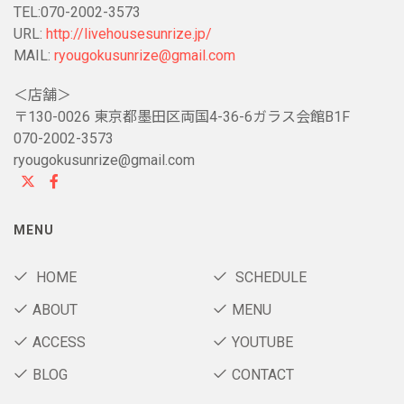
TEL:070-2002-3573
URL:
http://livehousesunrize.jp/
MAIL:
ryougokusunrize@gmail.com
＜店舗＞
〒130-0026 東京都墨田区両国4-36-6ガラス会館B1F
070-2002-3573
ryougokusunrize@gmail.com
MENU
HOME
SCHEDULE
ABOUT
MENU
ACCESS
YOUTUBE
BLOG
CONTACT