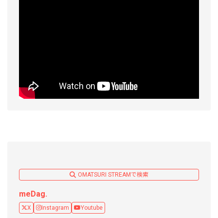
OMATSURI STREAMで検索
meDag.
X
Instagram
Youtube