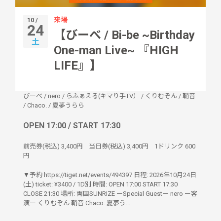
来場
10 /
24
【びーべ / Bi-be ~Birthday
土
One-man Live~ 『HIGH
LIFE』】
びーべ
/
nero
/
らふぁえる(キマり手TV）
/
くりむぞん
/
鞘音
/
Chaco.
/
夏夢うらら
OPEN 17:00 / START 17:30
前売券(税込)
3,400円
当日券(税込)
3,400円
1ドリンク
600
円
▼予約 https://tiget.net/events/494397 日程: 2026年10月24日
(土) ticket: ¥3400 / 1D別 時間: OPEN 17:00 START 17:30
CLOSE 21:30 場所: 両国SUNRIZE ーSpecial Guestー nero ー客
演ー くりむぞん 鞘音 Chaco. 夏夢う...