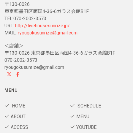
〒130-0026
東京都墨田区両国4-36-6ガラス会館B1F
TEL:070-2002-3573
URL:
http://livehousesunrize.jp/
MAIL:
ryougokusunrize@gmail.com
＜店舗＞
〒130-0026 東京都墨田区両国4-36-6ガラス会館B1F
070-2002-3573
ryougokusunrize@gmail.com
MENU
HOME
SCHEDULE
ABOUT
MENU
ACCESS
YOUTUBE