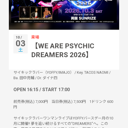
来場
10 /
03
【WE ARE PSYCHIC
土
DREAMERS 2026】
サイキックラバー（YOFFY/IMAJO）
/
Key. TACOS NAOMI
/
Ba. 田中亮輔
/
Dr. ダイナ四
OPEN 16:15 / START 17:00
前売券(税込)
7,000円
当日券(税込)
7,500円
1ドリンク
600
円
サイキックラバーワンマンライブはYOFFYバースデー月の10
月に開催!! 夢を追い続けるすべての"DREAMERS"へ。この