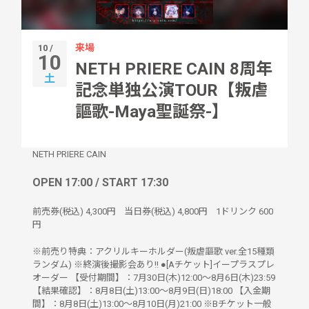
来場
10 /
10
NETH PRIERE CAIN 8周年
土
記念単独公演TOUR【叛虐
謳歌-Maya聖誕祭-】
NETH PRIERE CAIN
OPEN 17:00 / START 17:30
前売券(税込)
4,300円
当日券(税込)
4,800円
1ドリンク
600
円
※前売り特典：アクリルキーホルダー(叛虐謳歌 ver.全15種類
ランダム) ※終演後撮影会あり!! ●[Aチケット]イープラスプレ
オーダー 【受付期間】：7月30日(木)12:00～8月6日(木)23:59
【結果確認】：8月8日(土)13:00～8月9日(日)18:00 【入金期
間】：8月8日(土)13:00～8月10日(月)21:00 ※Bチケット一般