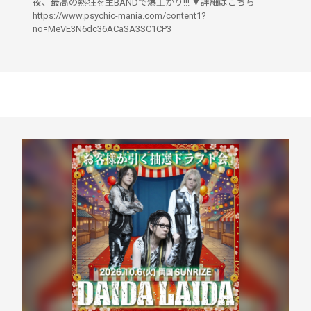
夜、最高の熱狂を生BANDで爆上がり!!! ▼詳細はこちら
https://www.psychic-mania.com/content1?
no=MeVE3N6dc36ACaSA3SC1CP3