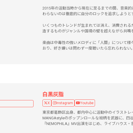
2015年の活動当時から現在に至るまでの間、音楽
わらないのは徹底的に自分のロックを追求しようと
いくつものトレンドが生まれては消え、消費される
造するものがジャンルや国境の壁を超えながら共鳴
楽曲は中毒性の強いメロディに「人間」について様
おり、好き嫌いは問わず一度聴いたら忘れられない
白黒灰脂
X
Instagram
Youtube
東京都葛飾区出身、都内中心に活動中のイラストレ
MANGAstyleのポップンロールな絵柄を武器に、四谷o
『NEMOPHILA』MV出演をはじめ、ライブハウ