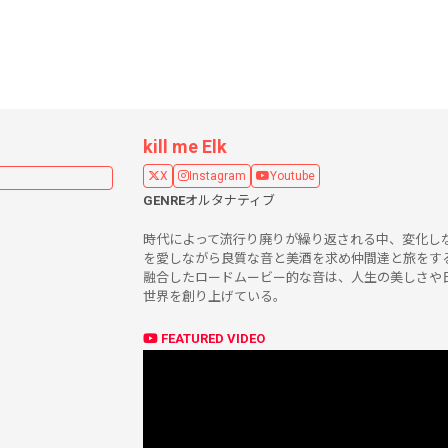
kill me Elk
X
Instagram
Youtube
GENRE
オルタナティブ
時代によって流行り廃りが繰り返される中、変化し
を愛しながら良質な音と美酒を求め仲間達と旅をする
融合したロードムービー的な音は、人生の美しさや
世界を創り上げている。
FEATURED VIDEO