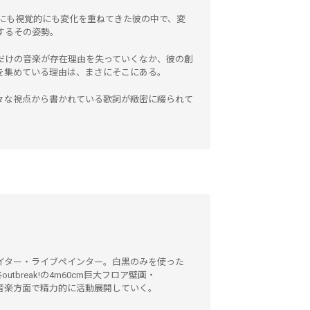
的にも視覚的にも変化を重ねてきた彼の中で、変
するその姿勢。
だけの音楽が存在理由を失っていくなか、彼の創
を集めている理由は、まさにそこにある。
々な視点から書かれている歌詞が緻密に綴られて
。
イター・ライブペインター。白黒のみを使った
utbreak!の4m60cm巨大フロア壁画・
ス・音楽方面で精力的に活動展開していく。