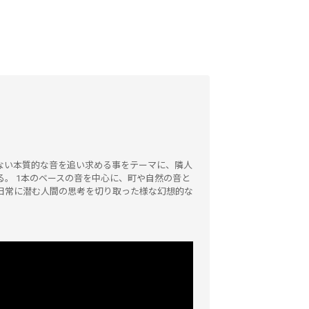
ない本質的な音を追い求める事をテーマに、隣人
。 1本のベースの音を中心に、町や自然の音と
日常に潜む人間の思考を切り取った様な幻想的な