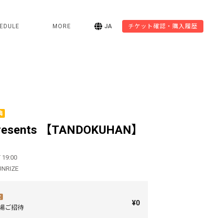
EDULE
MORE
JA
チケット確認・購入履歴
典
presents 【TANDOKUHAN】
 19:00
UNRIZE
定
¥0
来場ご招待