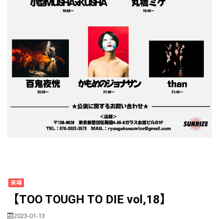
来場
【TOO TOUGH TO DIE vol,18】
2023-01-13