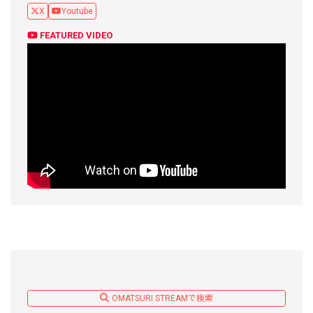
X
Youtube
FEATURED VIDEO
OMATSURI STREAMで検索