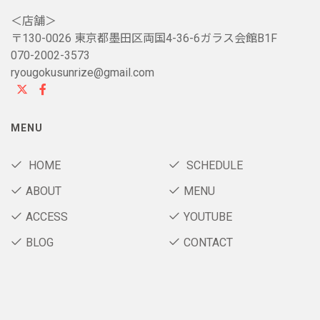
＜店舗＞
〒130-0026 東京都墨田区両国4-36-6ガラス会館B1F
070-2002-3573
ryougokusunrize@gmail.com
MENU
HOME
SCHEDULE
ABOUT
MENU
ACCESS
YOUTUBE
BLOG
CONTACT