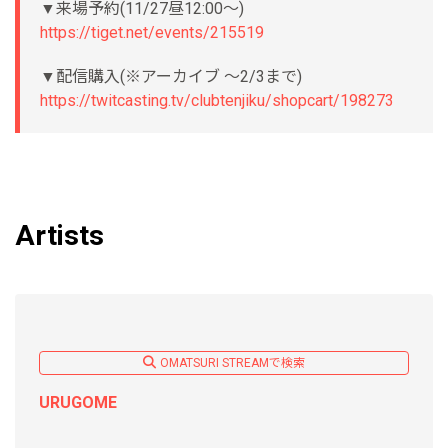
▼来場予約(11/27昼12:00〜)
https://tiget.net/events/215519
▼配信購入(※アーカイブ 〜2/3まで)
https://twitcasting.tv/clubtenjiku/shopcart/198273
Artists
OMATSURI STREAMで検索
URUGOME