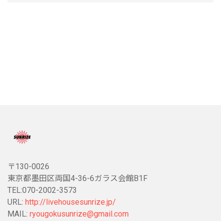
〒130-0026
東京都墨田区両国4-36-6ガラス会館B1F
TEL:070-2002-3573
URL:
http://livehousesunrize.jp/
MAIL:
ryougokusunrize@gmail.com