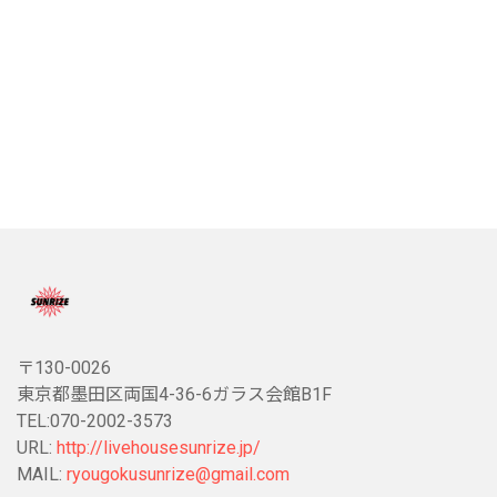
〒130-0026
東京都墨田区両国4-36-6ガラス会館B1F
TEL:070-2002-3573
URL:
http://livehousesunrize.jp/
MAIL:
ryougokusunrize@gmail.com