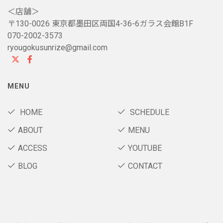
＜店舗＞
〒130-0026 東京都墨田区両国4-36-6ガラス会館B1F
070-2002-3573
ryougokusunrize@gmail.com
MENU
HOME
SCHEDULE
ABOUT
MENU
ACCESS
YOUTUBE
BLOG
CONTACT