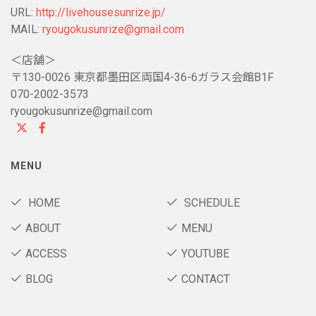
URL:
http://livehousesunrize.jp/
MAIL:
ryougokusunrize@gmail.com
＜店舗＞
〒130-0026 東京都墨田区両国4-36-6ガラス会館B1F
070-2002-3573
ryougokusunrize@gmail.com
MENU
HOME
SCHEDULE
ABOUT
MENU
ACCESS
YOUTUBE
BLOG
CONTACT