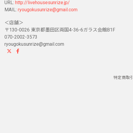
URL:
http://livehousesunrize.jp/
MAIL:
ryougokusunrize@gmail.com
＜店舗＞
〒130-0026 東京都墨田区両国4-36-6ガラス会館B1F
070-2002-3573
ryougokusunrize@gmail.com
特定商取