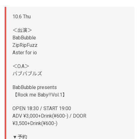
10.6 Thu
＜出演＞
BabBubble
ZipRipFuzz
Aster for io
＜O.A＞
バブバブルズ
BabBubble presents
【Rock me Baby!!Vol.1】
OPEN 18:30 / START 19:00
ADV ¥3,000+Drink(¥600-) / DOOR
¥3,500+Drink(¥600-)
▼予約