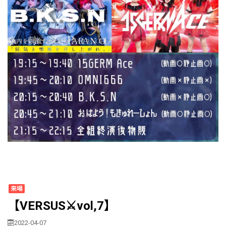
来場
【VERSUS⚔️vol,7】
2022-04-07