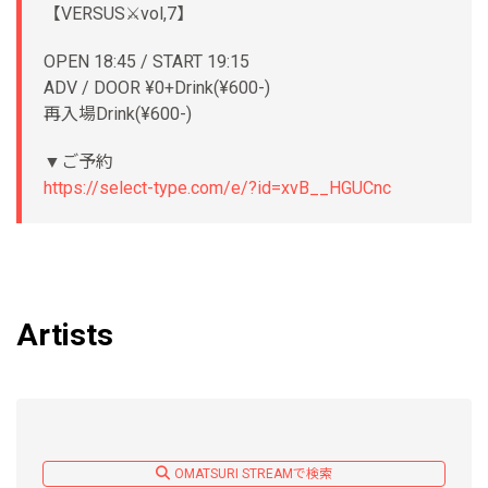
【VERSUS⚔️vol,7】
OPEN 18:45 / START 19:15
ADV / DOOR ¥0+Drink(¥600-)
再入場Drink(¥600-)
▼ご予約
https://select-type.com/e/?id=xvB__HGUCnc
Artists
OMATSURI STREAMで検索