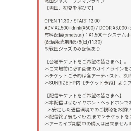
戦国ジャズ ワンマンライブ
【両国、初夏を浴びて】
OPEN 11:30 / START 12:00
ADV ¥2,500+drink(¥600) / DOOR ¥3,000+d
有料配信(omatsuri)：¥1,500＋システム
(配信販売期限5/8(日)11:30)
※戦国ジャズのみ配信あり
【会場チケットをご希望の皆さまへ】。
＊ご来場前に必ず画像のガイドラインを
＊チケットご予約は各アーティスト、SUN
＊SUNRIZE HP内【チケット予約】
【配信チケットをご希望の皆さまへ】
＊本配信はぜひイヤホン・ヘッドホンで
＊安定した通信環境でのご視聴をお願い
＊配信終了後も＜5/22まで＞チケットを
＊アーカイブ期間中の購入は出来ません