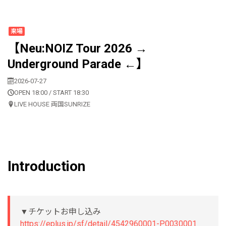
来場
【Neu:NOIZ Tour 2026 →
Underground Parade ←】
2026-07-27
OPEN 18:00 / START 18:30
LIVE HOUSE 両国SUNRIZE
Introduction
▼チケットお申し込み
https://eplus.jp/sf/detail/4542960001-P0030001