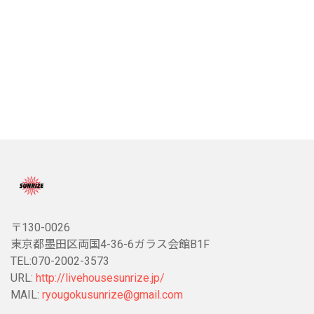
〒130-0026
東京都墨田区両国4-36-6ガラス会館B1F
TEL:070-2002-3573
URL:
http://livehousesunrize.jp/
MAIL:
ryougokusunrize@gmail.com