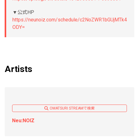
▼公式HP
https://neunoiz.com/schedule/c2NoZWR1bGUjMTk4
ODY=
Artists
OMATSURI STREAMで検索
Neu:NOIZ