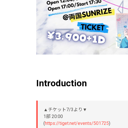
Introduction
▲チケット7/3より▼
1部 20:00
(
https://tiget.net/events/501725
)