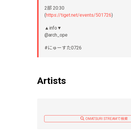
2部 20:30
(
https://tiget.net/events/501726
)
▲info▼
@arch_ope
#にゅーすた0726
Artists
OMATSURI STREAMで検索