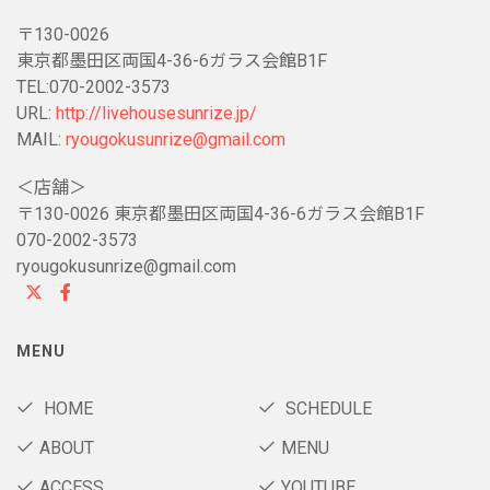
〒130-0026
東京都墨田区両国4-36-6ガラス会館B1F
TEL:070-2002-3573
URL:
http://livehousesunrize.jp/
MAIL:
ryougokusunrize@gmail.com
＜店舗＞
〒130-0026 東京都墨田区両国4-36-6ガラス会館B1F
070-2002-3573
ryougokusunrize@gmail.com
MENU
HOME
SCHEDULE
ABOUT
MENU
ACCESS
YOUTUBE