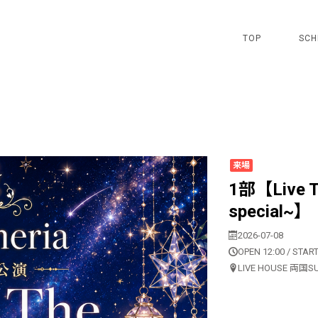
TOP
SCH
来場
1部【Live T
special~】
2026-07-08
OPEN 12:00 / START
LIVE HOUSE 両国S