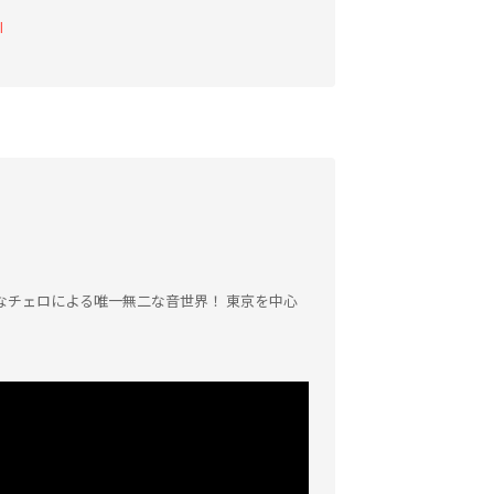
l
なチェロによる唯一無二な音世界！ 東京を中心