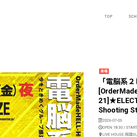
TOP
SCH
来場
「電脳系２
[OrderMa
21]★ELEC
Shooting S
2026-07-03
OPEN 18:30 / START
LIVE HOUSE 両国S