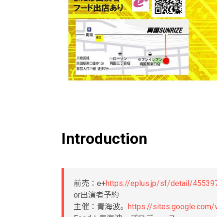
Introduction
前売：e+
https://eplus.jp/sf/detail/4553
or出演者予約
主催：青海波。
https://sites.google.com/