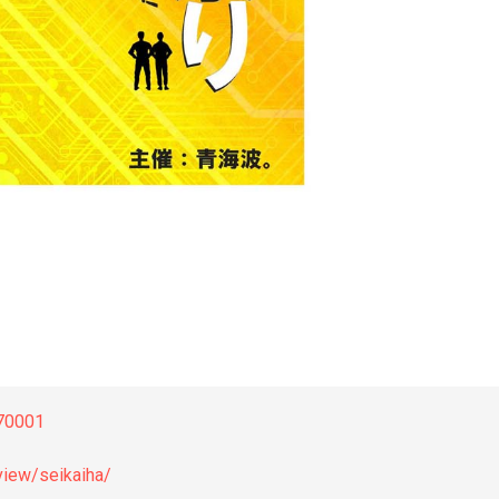
970001
view/seikaiha/