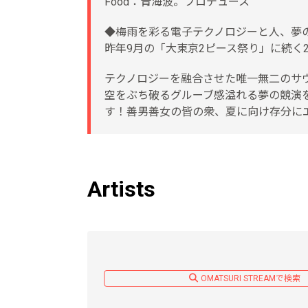
Food：青海波。プロデュース
◆梅雨を彩る電子テクノロジーと人、夢の
昨年9月の「大東京2ピース祭り」に続く
テクノロジーを融合させた唯一無二のサウ
空をぶち破るグルーブ感溢れる夢の競演
す！善男善女の皆の衆、夏に向け存分に
Artists
OMATSURI STREAMで検索