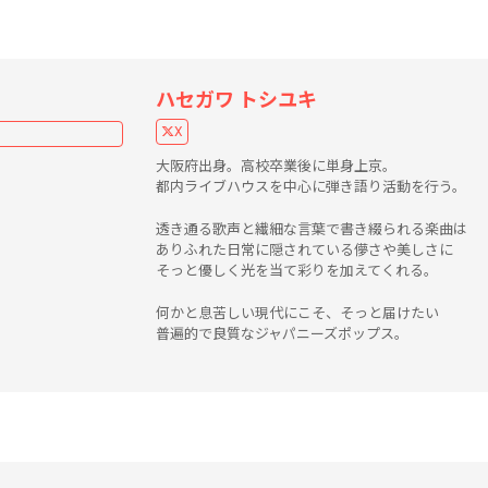
ハセガワ トシユキ
X
大阪府出身。高校卒業後に単身上京。
都内ライブハウスを中心に弾き語り活動を行う。
透き通る歌声と繊細な言葉で書き綴られる楽曲は
ありふれた日常に隠されている儚さや美しさに
そっと優しく光を当て彩りを加えてくれる。
何かと息苦しい現代にこそ、そっと届けたい
普遍的で良質なジャパニーズポップス。