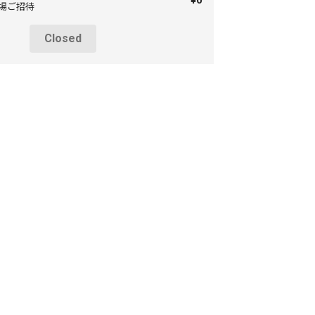
¥0
来場ご招待
Closed