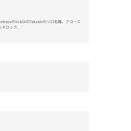
nkeysのVo&GtのTakeshiのソロ名義。アコース
らすロック。