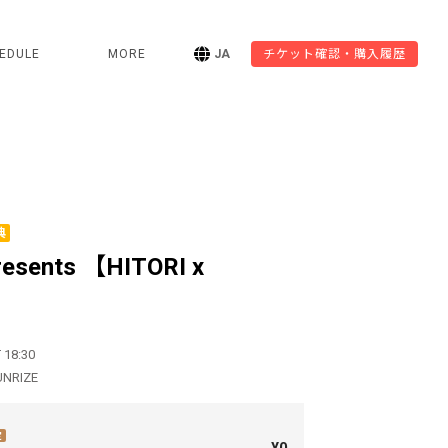
EDULE
MORE
JA
チケット確認・購入履歴
典
resents 【HITORI x
 18:30
UNRIZE
定