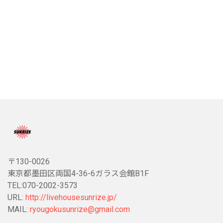
〒130-0026
東京都墨田区両国4-36-6ガラス会館B1F
TEL:070-2002-3573
URL:
http://livehousesunrize.jp/
MAIL:
ryougokusunrize@gmail.com