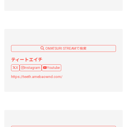
OMATSURI STREAMで検索
ティートエイチ
X
Instagram
Youtube
https://teeth.amebaownd.com/