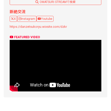
OMATSURI STREAMで検索
断絶交流
X
Instagram
Youtube
https://danzetsukoryu.wixsite.com/dzkr
FEATURED VIDEO