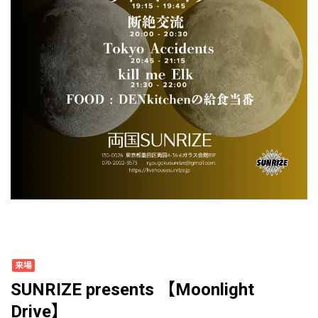
来場
SUNRIZE presents 【Moonlight
Drive】