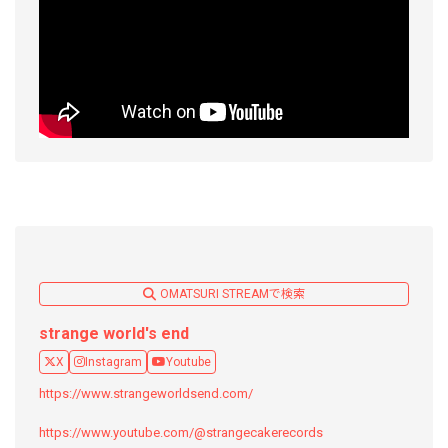
OMATSURI STREAMで検索
strange world's end
X
Instagram
Youtube
https://www.strangeworldsend.com/
https://www.youtube.com/@strangecakerecords