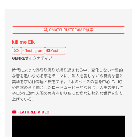
OMATSURI STREAMで検索
kill me Elk
X
Instagram
Youtube
GENRE
オルタナティブ
時代によって流行り廃りが繰り返される中、変化しない本質的
な音を追い求める事をテーマに、隣人を愛しながら良質な音と
美酒を求め仲間達と旅をする。 1本のベースの音を中心に、町
や自然の音と融合したロードムービー的な音は、人生の美しさ
や日常に潜む人間の思考を切り取った様な幻想的な世界を創り
上げている。
FEATURED VIDEO