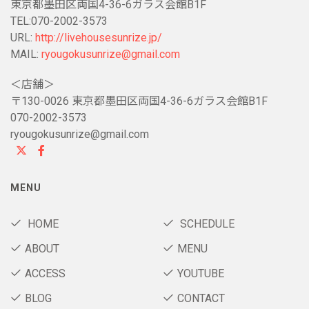
東京都墨田区両国4-36-6ガラス会館B1F
TEL:070-2002-3573
URL:
http://livehousesunrize.jp/
MAIL:
ryougokusunrize@gmail.com
＜店舗＞
〒130-0026 東京都墨田区両国4-36-6ガラス会館B1F
070-2002-3573
ryougokusunrize@gmail.com
MENU
HOME
SCHEDULE
ABOUT
MENU
ACCESS
YOUTUBE
BLOG
CONTACT