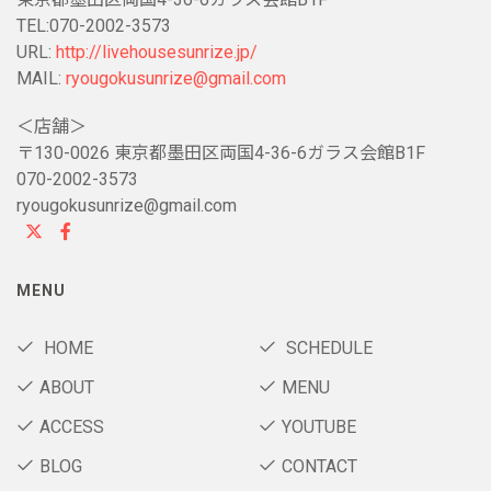
TEL:070-2002-3573
URL:
http://livehousesunrize.jp/
MAIL:
ryougokusunrize@gmail.com
＜店舗＞
〒130-0026 東京都墨田区両国4-36-6ガラス会館B1F
070-2002-3573
ryougokusunrize@gmail.com
MENU
HOME
SCHEDULE
ABOUT
MENU
ACCESS
YOUTUBE
BLOG
CONTACT