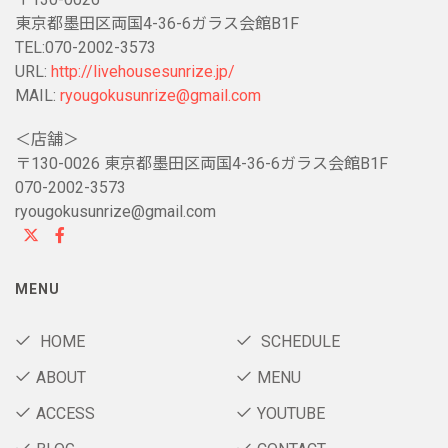
東京都墨田区両国4-36-6ガラス会館B1F
TEL:070-2002-3573
URL:
http://livehousesunrize.jp/
MAIL:
ryougokusunrize@gmail.com
＜店舗＞
〒130-0026 東京都墨田区両国4-36-6ガラス会館B1F
070-2002-3573
ryougokusunrize@gmail.com
MENU
HOME
SCHEDULE
ABOUT
MENU
ACCESS
YOUTUBE