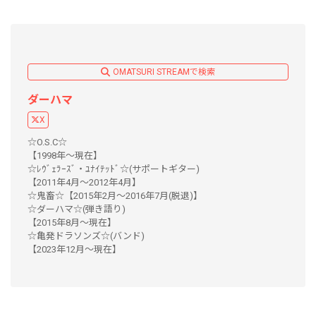
OMATSURI STREAMで検索
ダーハマ
X
☆O.S.C☆
【1998年～現在】
☆ﾚｳﾞｪﾗｰｽﾞ・ﾕﾅｲﾃｯﾄﾞ☆(サポートギター)
【2011年4月～2012年4月】
☆鬼畜☆【2015年2月～2016年7月(脱退)】
☆ダーハマ☆(弾き語り)
【2015年8月～現在】
☆亀発ドラソンズ☆(バンド)
【2023年12月〜現在】