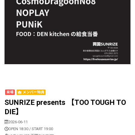
来場
メンバー特典
SUNRIZE presents 【TOO TOUGH TO
DIE】
2026-06-11
OPEN 18:30 / START 19:00