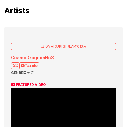
Artists
OMATSURI STREAMで検索
CosmoDragoonNo8
X
Youtube
GENRE
ロック
FEATURED VIDEO