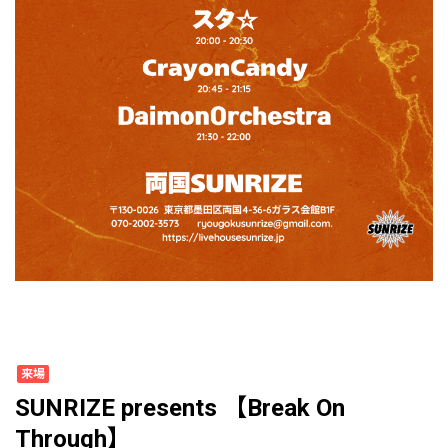
来場
SUNRIZE presents 【Break On
Through】