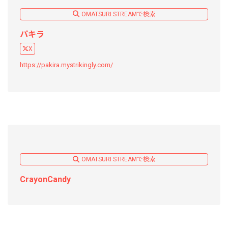
OMATSURI STREAMで検索
パキラ
X
https://pakira.mystrikingly.com/
OMATSURI STREAMで検索
CrayonCandy