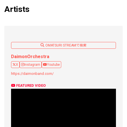
Artists
OMATSURI STREAMで検索
DaimonOrchestra
X
Instagram
Youtube
https://daimonband.com/
FEATURED VIDEO