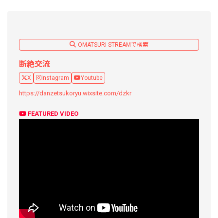
OMATSURI STREAMで検索
断絶交流
X
Instagram
Youtube
https://danzetsukoryu.wixsite.com/dzkr
FEATURED VIDEO