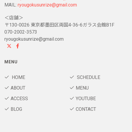
MAIL:
ryougokusunrize@gmail.com
＜店舗＞
〒130-0026 東京都墨田区両国4-36-6ガラス会館B1F
070-2002-3573
ryougokusunrize@gmail.com
MENU
HOME
SCHEDULE
ABOUT
MENU
ACCESS
YOUTUBE
BLOG
CONTACT