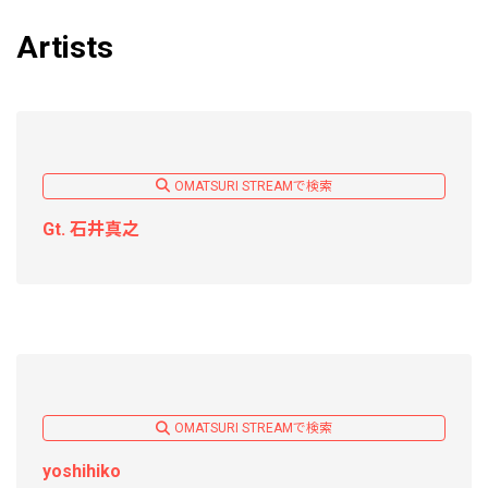
Artists
OMATSURI STREAMで検索
Gt. 石井真之
OMATSURI STREAMで検索
yoshihiko