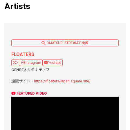
Artists
OMATSURI STREAMで検索
FLOATERS
X
Instagram
Youtube
GENRE
オルタナティブ
通販サイト：
https://floaters-japan.square.site/
FEATURED VIDEO