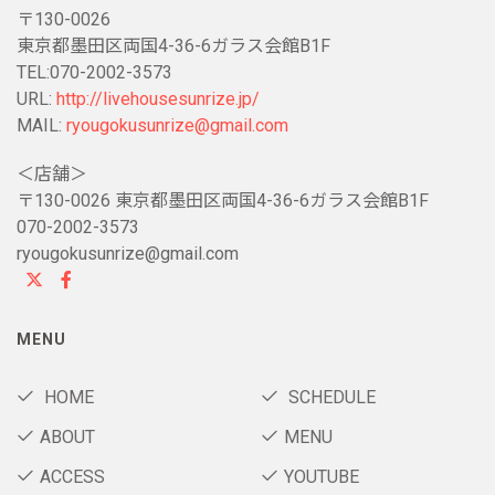
〒130-0026
東京都墨田区両国4-36-6ガラス会館B1F
TEL:070-2002-3573
URL:
http://livehousesunrize.jp/
MAIL:
ryougokusunrize@gmail.com
＜店舗＞
〒130-0026 東京都墨田区両国4-36-6ガラス会館B1F
070-2002-3573
ryougokusunrize@gmail.com
MENU
HOME
SCHEDULE
ABOUT
MENU
ACCESS
YOUTUBE