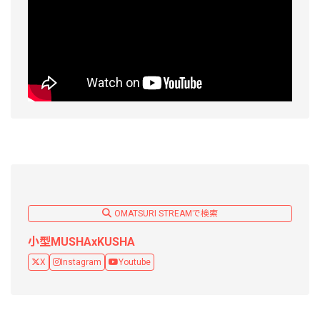
OMATSURI STREAMで検索
小型MUSHAxKUSHA
X
Instagram
Youtube