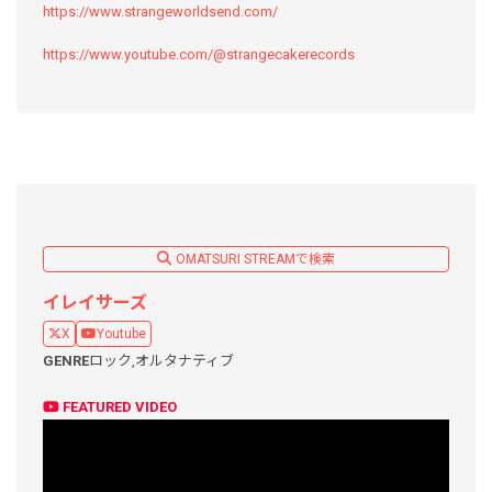
https://www.strangeworldsend.com/
https://www.youtube.com/@strangecakerecords
OMATSURI STREAMで検索
イレイサーズ
X
Youtube
GENRE
ロック,
オルタナティブ
FEATURED VIDEO