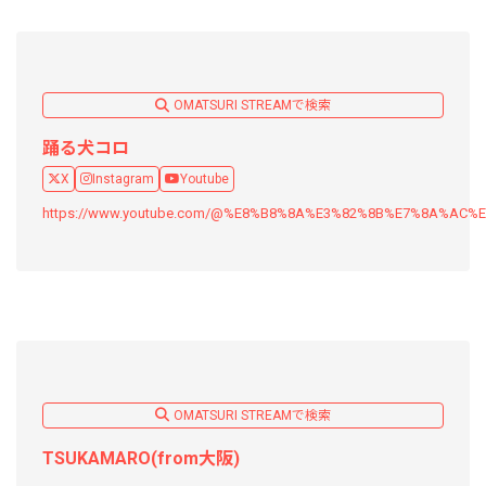
OMATSURI STREAMで検索
踊る犬コロ
X
Instagram
Youtube
https://www.youtube.com/@%E8%B8%8A%E3%82%8B%E7%8A%AC
OMATSURI STREAMで検索
TSUKAMARO(from大阪)