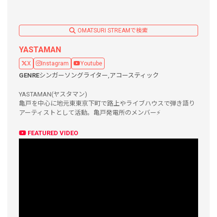
OMATSURI STREAMで検索
YASTAMAN
X
Instagram
Youtube
GENRE
シンガーソングライター,
アコースティック
YASTAMAN(ヤスタマン)
亀戸を中心に地元東東京下町で路上やライブハウスで弾き語り
アーティストとして活動。亀戸発電所のメンバー⚡️
FEATURED VIDEO