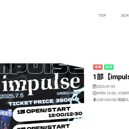
TOP
SCH
来場
配信
1部【impul
2025-07-05
OPEN 12:00 / START
LIVE HOUSE 両国S