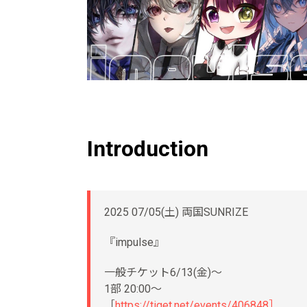
Introduction
2025 07/05(土) 両国SUNRIZE
『impulse』
一般チケット6/13(金)〜
1部 20:00〜
［
https://tiget.net/events/406848］