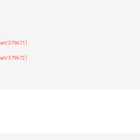
opcart/379671］
opcart/379672］