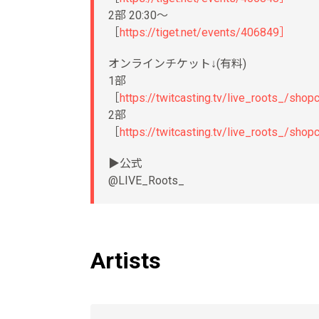
2部 20:30〜
［
https://tiget.net/events/406849］
オンラインチケット↓(有料)
1部
［
https://twitcasting.tv/live_roots_/sh
2部
［
https://twitcasting.tv/live_roots_/sh
▶︎公式
@LIVE_Roots_
Artists