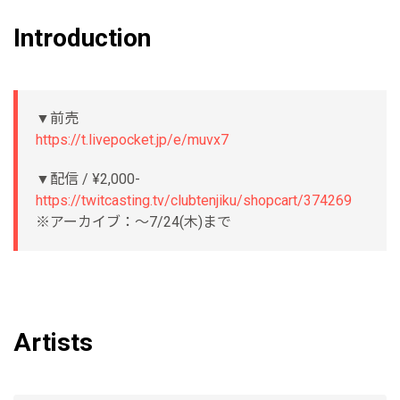
Introduction
▼前売
https://t.livepocket.jp/e/muvx7
▼配信 / ¥2,000-
https://twitcasting.tv/clubtenjiku/shopcart/374269
※アーカイブ：〜7/24(木)まで
Artists