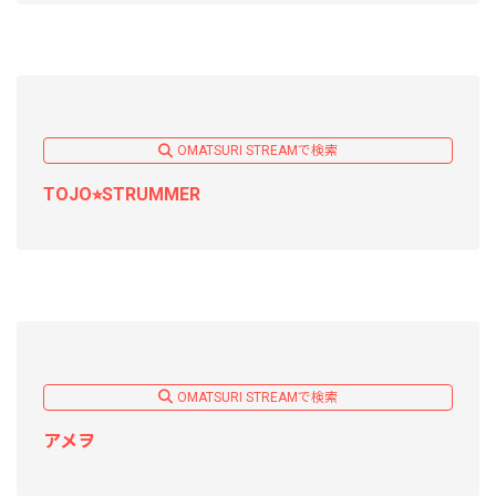
OMATSURI STREAMで検索
TOJO⭐︎STRUMMER
OMATSURI STREAMで検索
アメヲ