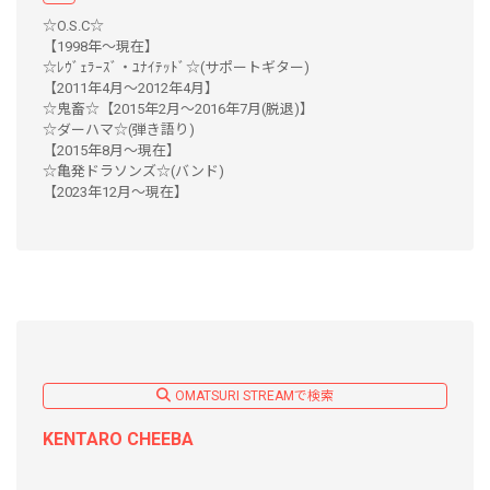
☆O.S.C☆
【1998年～現在】
☆ﾚｳﾞｪﾗｰｽﾞ・ﾕﾅｲﾃｯﾄﾞ☆(サポートギター)
【2011年4月～2012年4月】
☆鬼畜☆【2015年2月～2016年7月(脱退)】
☆ダーハマ☆(弾き語り)
【2015年8月～現在】
☆亀発ドラソンズ☆(バンド)
【2023年12月〜現在】
OMATSURI STREAMで検索
KENTARO CHEEBA