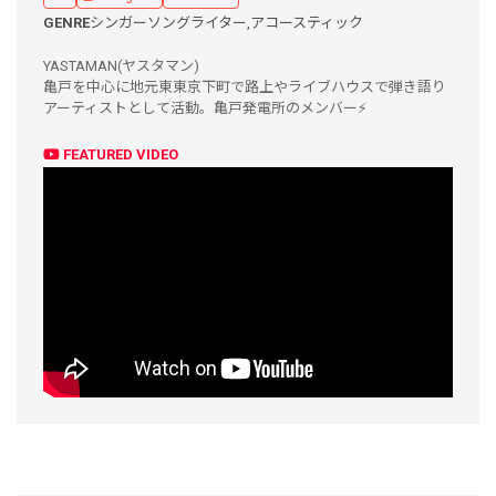
GENRE
シンガーソングライター,
アコースティック
YASTAMAN(ヤスタマン)
亀戸を中心に地元東東京下町で路上やライブハウスで弾き語り
アーティストとして活動。亀戸発電所のメンバー⚡️
FEATURED VIDEO