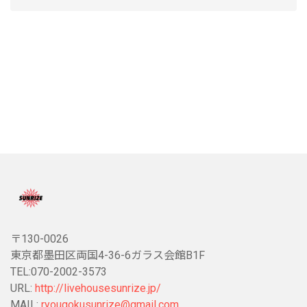
〒130-0026
東京都墨田区両国4-36-6ガラス会館B1F
TEL:070-2002-3573
URL:
http://livehousesunrize.jp/
MAIL:
ryougokusunrize@gmail.com