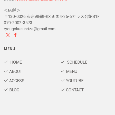
＜店舗＞
〒130-0026 東京都墨田区両国4-36-6ガラス会館B1F
070-2002-3573
ryougokusunrize@gmail.com
MENU
HOME
SCHEDULE
ABOUT
MENU
ACCESS
YOUTUBE
BLOG
CONTACT