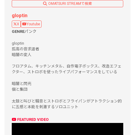
OMATSURI STREAMで検索
gloptin
X
Youtube
GENRE
パンク
gloptin
孤高の音求道者
暗闇の変人
フロアタム、キッチンメタル、自作電子ボックス、改造エフェ
クター、ストロボを使ったライブパフォーマンスをしている
暗闇と閃光
個と集団
太鼓と叫びと騒音とストロボとフライパンがアトラクション的
に五感と本能を刺激するソロユニット
FEATURED VIDEO