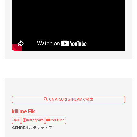
OMATSURI STREAMで検索
kill me Elk
X
Instagram
Youtube
GENRE
オルタナティブ