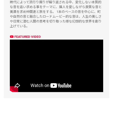
時代によって流行り廃りが繰り返される中、変化しない本質的
な音を追い求める事をテーマに、隣人を愛しながら良質な音と
美酒を求め仲間達と旅をする。 1本のベースの音を中心に、町
や自然の音と融合したロードムービー的な音は、人生の美しさ
や日常に潜む人間の思考を切り取った様な幻想的な世界を創り
上げている。
FEATURED VIDEO