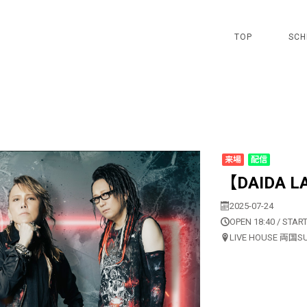
TOP
SCH
来場
配信
【DAIDA LA
2025-07-24
OPEN 18:40 / START
LIVE HOUSE 両国S