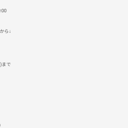
:00
記から↓
)まで
)