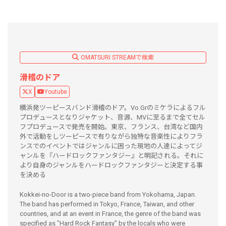
OMATSURI STREAMで検索
滑稽のドア
X
Youtube
横浜発ツーピースバンド滑稽のドア。Vo.Grのミケラによるフル
プロデュースとなりジャケット、音源、MVに至るまで全てセル
フプロデュースで発売を開始。東京、フランス、台湾など国内
外で活動をしツーピースで有りながら独特な音楽性によりフラ
ンスでのイベントではジャンルに困った現地の人達によってジ
ャンルを『ハードロックファンタジー』と明記される。それに
より自身のジャンルをハードロックファンタジーと決定する事
を決める
Kokkei-no-Door is a two-piece band from Yokohama, Japan.
The band has performed in Tokyo, France, Taiwan, and other
countries, and at an event in France, the genre of the band was
specified as "Hard Rock Fantasy" by the locals who were