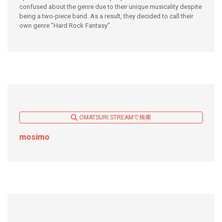
confused about the genre due to their unique musicality despite
being a two-piece band. As a result, they decided to call their
own genre "Hard Rock Fantasy".
OMATSURI STREAMで検索
mosimo