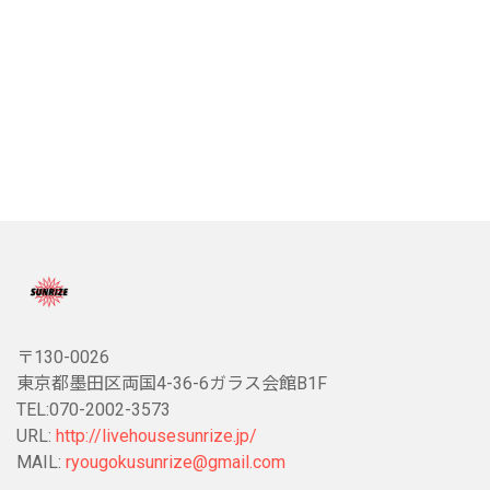
〒130-0026
東京都墨田区両国4-36-6ガラス会館B1F
TEL:070-2002-3573
URL:
http://livehousesunrize.jp/
MAIL:
ryougokusunrize@gmail.com