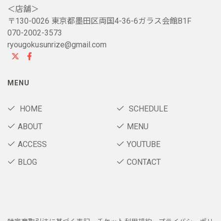
＜店舗＞
〒130-0026 東京都墨田区両国4-36-6ガラス会館B1F
070-2002-3573
ryougokusunrize@gmail.com
MENU
HOME
SCHEDULE
ABOUT
MENU
ACCESS
YOUTUBE
BLOG
CONTACT