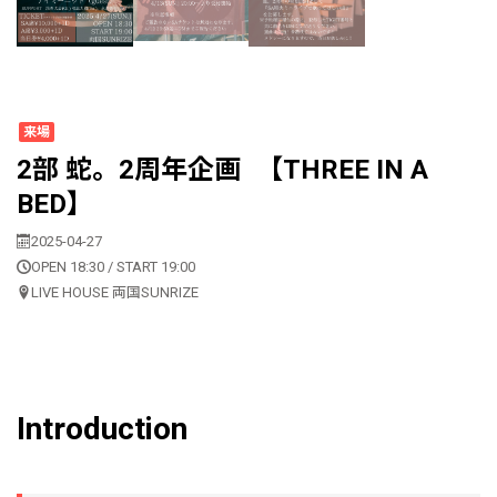
来場
2部 蛇。2周年企画 【THREE IN A
BED】
2025-04-27
OPEN 18:30 / START 19:00
LIVE HOUSE 両国SUNRIZE
Introduction