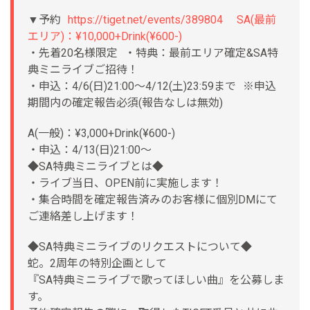
▼予約
https://tiget.net/events/389804 SA(最前
エリア)：¥10,000+Drink(¥600-)
・先着20名様限定 ・特典：最前エリア確定&SA特
典ミニライブご招待！
・申込：4/6(日)21:00〜4/12(土)23:59まで ※申込
期間内の確定報告必須(報告なしは無効)
A(一般)：¥3,000+Drink(¥600-)
・申込：4/13(日)21:00〜
◆SA特典ミニライブとは◆
・ライブ当日、OPEN前に実施します！
・集合時間を確定報告済みのお客様に個別DMにて
ご連絡差し上げます！
◆SA特典ミニライブのリクエストについて◆
蛇。2周年の特別企画として
『SA特典ミニライブで歌ってほしい曲』を公募しま
す。